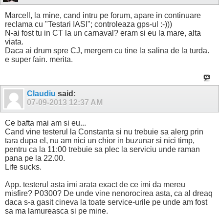
Marcell, la mine, cand intru pe forum, apare in continuare
reclama cu "Testari IASI"; controleaza gps-ul :-)))
N-ai fost tu in CT la un carnaval? eram si eu la mare, alta
viata.
Daca ai drum spre CJ, mergem cu tine la salina de la turda.
e super fain. merita.
Claudiu
said:
07-09-2013
12:37 AM
Ce bafta mai am si eu...
Cand vine testerul la Constanta si nu trebuie sa alerg prin
tara dupa el, nu am nici un chior in buzunar si nici timp,
pentru ca la 11:00 trebuie sa plec la serviciu unde raman
pana pe la 22.00.
Life sucks.
App. testerul asta imi arata exact de ce imi da mereu
misfire? P0300? De unde vine nenorocirea asta, ca al dreaq
daca s-a gasit cineva la toate service-urile pe unde am fost
sa ma lamureasca si pe mine.