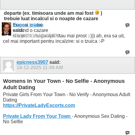
anuntati 3. asigurarea unui garaj si o priza de 220
.... acum ca a venit frigul ...
.....daca locatia este
departe (ex. timisoara unde am mai fost
)
trebuie luat incalcul si o noapte de cazare
Eugen_piano
man, ai in cluj
said:
oricand o cazare
23-10-2013
si o priza. cu garajul stau mai prost :-))) ah, era sa uit,
12:15 PM
cel mai important pentru incalzire: si o tzuica :-P
epicness3907
said:
18-12-2025
11:49 AM
Womens In Your Town - No Selfie - Anonymous
Adult Dating
Private Girls From Your Town - No Verify - Anonymous Adult
Dating
https://PrivateLadyEscorts.com
Private Lady From Your Town
- Anonymous Sex Dating -
No Selfie