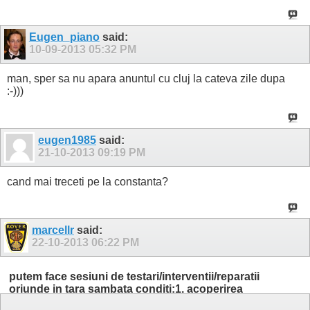
Eugen_piano
said:
10-09-2013
05:32 PM
man, sper sa nu apara anuntul cu cluj la cateva zile dupa
:-)))
eugen1985
said:
21-10-2013
09:19 PM
cand mai treceti pe la constanta?
marcellr
said:
22-10-2013
06:22 PM
putem face sesiuni de testari/interventii/reparatii
oriunde in tara sambata conditi:1. acoperirea
costului drumului 2. siguranta participarii celor