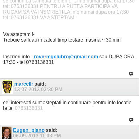
se comunica sambata telefonic ... info numai dupa ora 17:30
tel: 0763136331 PENTRU A PUTEA PARTICIPA VA
RUGAM SA VA INSCRIETI LA info numai dupa ora 17:30
tel: 0763136331 VA ASTEPTAM !
Va asteptam !-
Trebuie sa luati in calcul timp testare masina ~ 30 min
Inscrieri info -
rovermgclubro@gmail.com
sau DUPA ORA
17:30 - tel 0763136331
marcellr
said:
13-07-2013
03:30 PM
cei interesati sunt asteptati in continuare pentru info locatie
la tel
0763136331
Eugen_piano
said:
06-09-2013
11:03 PM