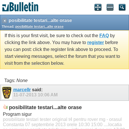
posibilitate testari...alte orase
Thread:
posibilitate testari...alte orase
If this is your first visit, be sure to check out the
FAQ
by
clicking the link above. You may have to
register
before
you can post: click the register link above to proceed. To
start viewing messages, select the forum that you want to
visit from the selection below.
Tags:
None
marcellr
said:
11-07-2013
10:06 AM
posibilitate testari...alte orase
Program sigur
posibilitate testari tester original t4 pentru rover mg - orasul
Constanta 07 septembrie 2013 orele 10:30 15:00 ....locatia